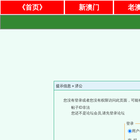
《首页》
新澳门
老
提示信息 »
济公
您没有登录或者您没有权限访问此页面，可能
帖子ID非法
您还不是论坛会员,请先登录论坛
登录
用