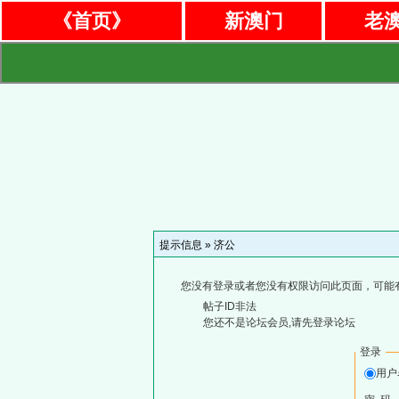
《首页》
新澳门
老
提示信息 »
济公
您没有登录或者您没有权限访问此页面，可能
帖子ID非法
您还不是论坛会员,请先登录论坛
登录
用