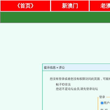
《首页》
新澳门
老
提示信息 »
济公
您没有登录或者您没有权限访问此页面，可能
帖子ID非法
您还不是论坛会员,请先登录论坛
登录
用