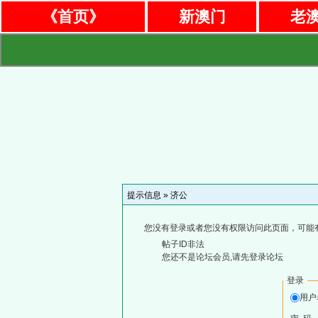
《首页》
新澳门
老
提示信息 »
济公
您没有登录或者您没有权限访问此页面，可能
帖子ID非法
您还不是论坛会员,请先登录论坛
登录
用