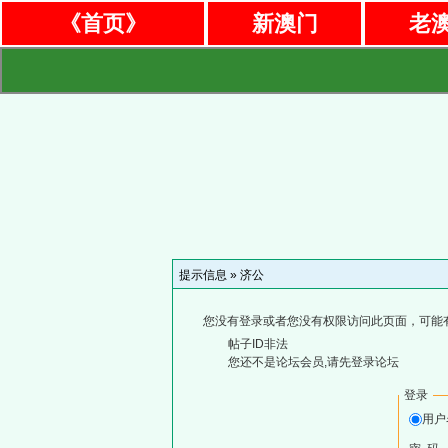
《首页》
新澳门
老
提示信息 »
济公
您没有登录或者您没有权限访问此页面，可能
帖子ID非法
您还不是论坛会员,请先登录论坛
登录
用