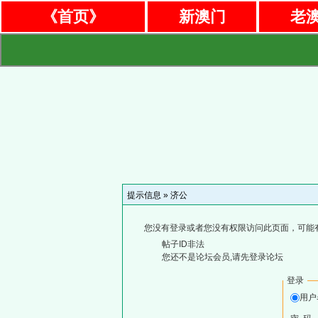
《首页》
新澳门
老
提示信息 »
济公
您没有登录或者您没有权限访问此页面，可能
帖子ID非法
您还不是论坛会员,请先登录论坛
登录
用