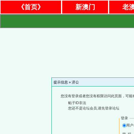
《首页》
新澳门
老
提示信息 »
济公
您没有登录或者您没有权限访问此页面，可能
帖子ID非法
您还不是论坛会员,请先登录论坛
登录
用