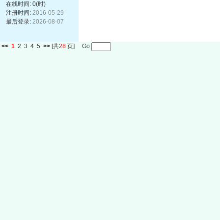
在线时间: 0(时)
注册时间:
2016-05-29
最后登录:
2026-08-07
<<
1
2
3
4
5
>>
[共
28
页] Go