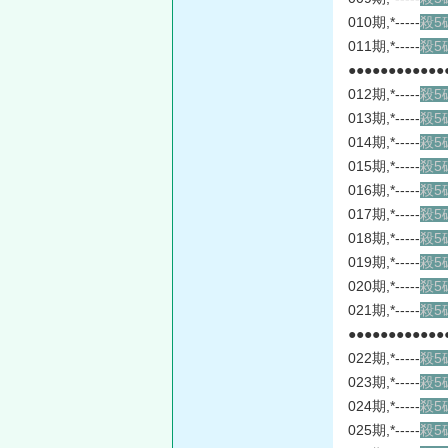
010期,*-----
殺5
011期,*-----
殺5
●●●●●●●●●●●
012期,*-----
殺5
013期,*-----
殺5
014期,*-----
殺5
015期,*-----
殺5
016期,*-----
殺5
017期,*-----
殺5
018期,*-----
殺5
019期,*-----
殺5
020期,*-----
殺5
021期,*-----
殺5
●●●●●●●●●●●
022期,*-----
殺5
023期,*-----
殺5
024期,*-----
殺5
025期,*-----
殺5