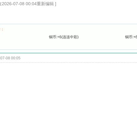
026-07-08 00:04重新编辑 ]
录：
铜币:+6(连连中彩)
铜币:+
07-08 00:05