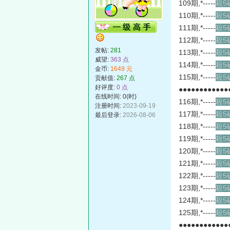
109期,*-----
殺5
110期,*-----
殺5
111期,*-----
殺5
112期,*-----
殺5
发帖:
281
113期,*-----
殺5
威望:
363 点
114期,*-----
殺5
金币:
1649 元
115期,*-----
殺5
贡献值:
267 点
好评度:
0 点
●●●●●●●●●●●
在线时间: 0(时)
116期,*-----
殺5
注册时间:
2023-09-19
117期,*-----
殺5
最后登录:
2026-08-06
118期,*-----
殺5
119期,*-----
殺5
120期,*-----
殺5
121期,*-----
殺5
122期,*-----
殺5
123期,*-----
殺5
124期,*-----
殺5
125期,*-----
殺5
●●●●●●●●●●●