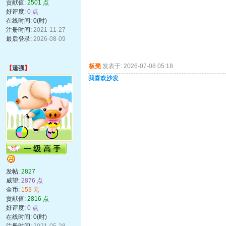
贡献值:
2501 点
好评度:
0 点
在线时间: 0(时)
注册时间:
2021-11-27
最后登录:
2026-08-09
板凳
发表于: 2026-07-08 05:18
【
逞强
】
我喜欢沙发
发帖:
2827
威望:
2876 点
金币:
153 元
贡献值:
2816 点
好评度:
0 点
在线时间: 0(时)
注册时间:
2021-05-28