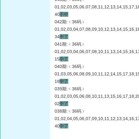
01,02,03,05,06,07,08,11,12,13,14,15,17,
40
不中
042期:﹤36码﹥
01,02,03,04,07,08,09,10,12,13,14,15,16,
34
中了
041期:﹤36码﹥
01,02,03,04,06,07,08,10,11,13,14,15,16,
15
中了
040期:﹤36码﹥
01,03,05,06,08,09,10,11,12,14,15,17,18,
18
中了
039期:﹤36码﹥
01,02,03,05,06,08,10,11,13,15,16,17,18,
02
中了
038期:﹤36码﹥
01,02,04,05,06,07,09,10,11,12,13,14,16,
40
中了