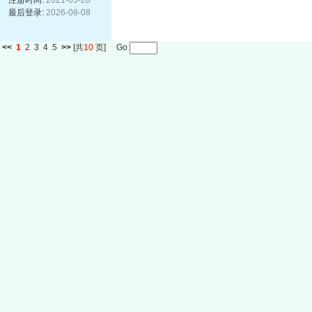
最后登录:
2026-08-08
<<
1
2
3
4
5
>>
[共
10
页] Go