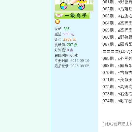
061期，≤野兽
062期，≤后落
063期，≤右边
064期，≤高码
发帖:
285
065期，≤高码
威望:
250 点
066期，≤野兽
金币:
2353 元
067期，≤阳肖
贡献值:
207 点
好评度:
0 点
〓〓〓〓{10-7
在线时间: 0(时)
068期，≤外围
注册时间:
2016-09-16
069期，≤阳肖
最后登录:
2026-08-05
070期，≤吉肖
071期，≤美肖
072期，≤高码
073期，≤右边
074期，≤独字
[ 此帖被归隐山林在