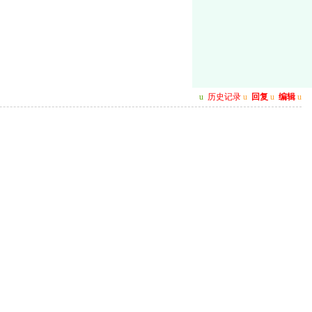
u
历史记录
u
回复
u
编辑
u