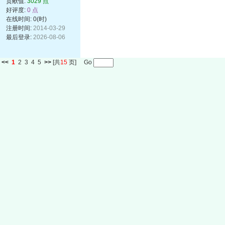
贡献值:
3029 点
好评度:
0 点
在线时间: 0(时)
注册时间:
2014-03-29
最后登录:
2026-08-06
<<
1
2
3
4
5
>>
[共
15
页] Go