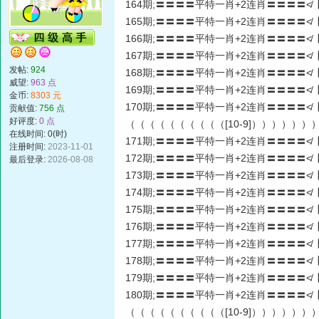
164期;〓〓〓〓平特一肖+2连肖〓〓〓〓≮
165期;〓〓〓〓平特一肖+2连肖〓〓〓〓≮
166期;〓〓〓〓平特一肖+2连肖〓〓〓〓≮
167期;〓〓〓〓平特一肖+2连肖〓〓〓〓≮
发帖:
924
168期;〓〓〓〓平特一肖+2连肖〓〓〓〓≮
威望:
963 点
169期;〓〓〓〓平特一肖+2连肖〓〓〓〓≮
金币:
8303 元
170期;〓〓〓〓平特一肖+2连肖〓〓〓〓≮
贡献值:
756 点
好评度:
0 点
（（（（（（（（（（[10-9]））））））
在线时间: 0(时)
171期;〓〓〓〓平特一肖+2连肖〓〓〓〓≮
注册时间:
2023-11-01
172期;〓〓〓〓平特一肖+2连肖〓〓〓〓≮
最后登录:
2026-08-08
173期;〓〓〓〓平特一肖+2连肖〓〓〓〓≮
174期;〓〓〓〓平特一肖+2连肖〓〓〓〓≮
175期;〓〓〓〓平特一肖+2连肖〓〓〓〓≮
176期;〓〓〓〓平特一肖+2连肖〓〓〓〓≮
177期;〓〓〓〓平特一肖+2连肖〓〓〓〓≮
178期;〓〓〓〓平特一肖+2连肖〓〓〓〓≮
179期;〓〓〓〓平特一肖+2连肖〓〓〓〓≮
180期;〓〓〓〓平特一肖+2连肖〓〓〓〓≮
（（（（（（（（（（[10-9]））））））