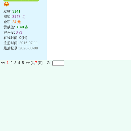
发帖:
3141
威望:
3147 点
金币:
24 元
贡献值:
3140 点
好评度:
0 点
在线时间: 0(时)
注册时间:
2016-07-11
最后登录:
2026-08-08
<<
1
2
3
4
5
>>
[共
7
页] Go