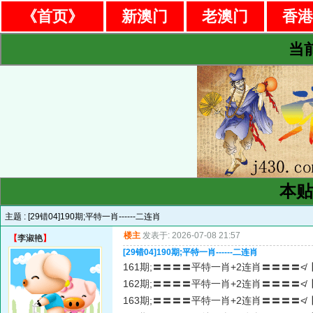
《首页》
新澳门
老澳门
香
当
本贴
主题 :
[29错04]190期;平特一肖------二连肖
楼主
发表于: 2026-07-08 21:57
【
李淑艳
】
[29错04]190期;平特一肖------二连肖
161期;〓〓〓〓平特一肖+2连肖〓〓〓〓≮
162期;〓〓〓〓平特一肖+2连肖〓〓〓〓≮
163期;〓〓〓〓平特一肖+2连肖〓〓〓〓≮