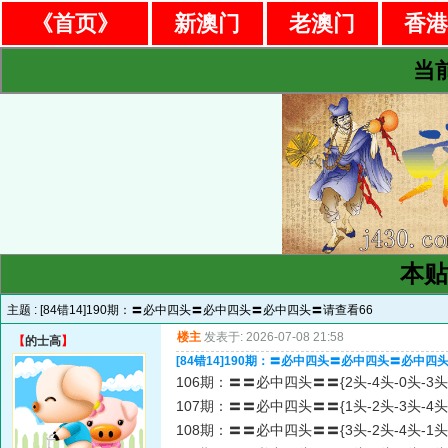
《首页》
新澳门
老澳门
香
当
本贴
主题 :
[84错14]190期：〓必中四头〓必中四头〓必中四头〓请查看66
楼主
发表于: 2026-07-08 21:58
【
的士高
】
[84错14]190期：〓必中四头〓必中四头〓必中四
106期：〓〓必中四头〓〓{2头-4头-0头-3头
107期：〓〓必中四头〓〓{1头-2头-3头-4头
108期：〓〓必中四头〓〓{3头-2头-4头-1头