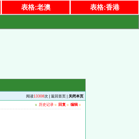
表格:老澳
表格:香港
阅读
13308
次 |
返回首页
|
关闭本页
u
历史记录
u
回复
u
编辑
u