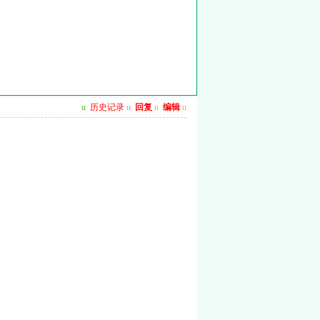
u
历史记录
u
回复
u
编辑
u