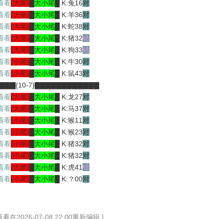
看看
(大尾)
█大小尾█
K:兔16
对
看看
(大尾)
█大小尾█
K:羊36
对
看看
(大尾)
█大小尾█
K:蛇38
对
看看
(大尾)
█大小尾█
K:猪32
错
看看
(大尾)
█大小尾█
K:狗33
错
看看
(小尾)
█大小尾█
K:牛30
对
看看
(小尾)
█大小尾█
K:鼠43
对
▇▇▇{10-7}▇▇▇▇▇▇▇▇▇▇▇▇
看看
(大尾)
█大小尾█
K:龙27
对
看看
(大尾)
█大小尾█
K:马37
对
看看
(小尾)
█大小尾█
K:猴11
对
看看
(小尾)
█大小尾█
K:猴23
对
看看
(小尾)
█大小尾█
K:猪32
对
看看
(小尾)
█大小尾█
K:猪32
对
看看
(大尾)
█大小尾█
K:虎41
错
看看
(小尾)
█大小尾█
K:？00
对
在2026-07-08 22:00重新编辑 ]