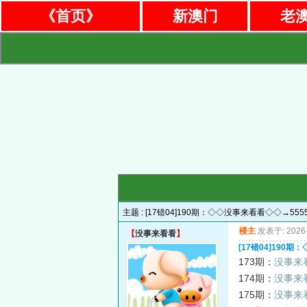
《首页》
新澳门
老
主题 :
[17错04]190期：◇◇没事来看看◇◇→5
楼主
发表于: 2026-
【
没事来看看
】
[17错04]19
173期：
没事来
174期：
没事来
175期：
没事来