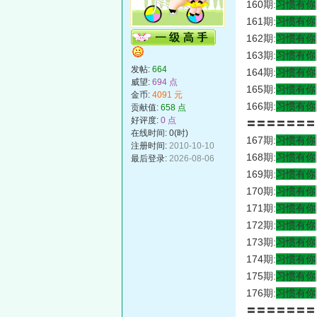
160期:
习惯有你
161期:
习惯有你
162期:
习惯有你
163期:
习惯有你
发帖:
664
164期:
习惯有你
威望:
694 点
165期:
习惯有你
金币:
4091 元
166期:
习惯有你
贡献值:
658 点
好评度:
0 点
〓〓〓〓〓〓〓〓
在线时间: 0(时)
167期:
习惯有你
注册时间:
2010-10-10
168期:
习惯有你
最后登录:
2026-08-06
169期:
习惯有你
170期:
习惯有你
171期:
习惯有你
172期:
习惯有你
173期:
习惯有你
174期:
习惯有你
175期:
习惯有你
176期:
习惯有你
〓〓〓〓〓〓〓〓