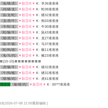
《兔/猪/虎》
▼殺③肖▼
K : 羊36准准准
《鸡/猪/龙》
▼殺③肖▼
K : 蛇38准准准
《鼠/龙/蛇》
▼殺③肖▼
K : 猪32准准准
《龙/虎/牛》
▼殺③肖▼
K : 狗33准准准
《羊/蛇/龙》
▼殺③肖▼
K : 牛30准准准
《蛇/猴/羊》
▼殺③肖▼
K : 鼠43准准准
《猪/虎/羊》
▼殺③肖▼
K : 龙27准准准
《鼠/羊/猴》
▼殺③肖▼
K : 马37准准准
《蛇/狗/猪》
▼殺③肖▼
K : 猴11准准准
《兔/马/鸡》
▼殺③肖▼
K : 猴23准准准
{10-10}〓〓〓〓〓〓〓〓
《虎/猴/羊》
▼殺③肖▼
K : 猪32准准准
《牛/狗/猴》
▼殺③肖▼
K : 猪32准准准
《猪/猴/鸡》
▼殺③肖▼
K : 虎41准准准
习惯有你
《猴/猪/鸡》
▼殺③肖▼
K : 00??准准准
2026-07-08 22:00重新编辑 ]