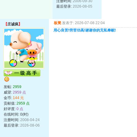
注册时间:
2006-09-30
最后登录:
2026-08-05
板凳
发表于: 2026-07-08 22:04
【
庄诚疯
】
用心良苦!劳苦功高!谢谢你的无私奉献!
发帖:
2959
威望:
2959 点
金币:
144 元
贡献值:
2959 点
好评度:
0 点
在线时间: 0(时)
注册时间:
2008-04-24
最后登录:
2026-08-06