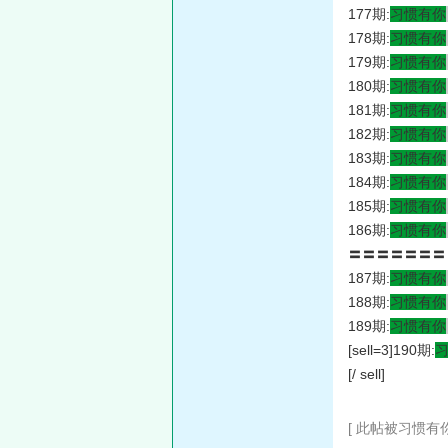
177期:
习惯有你
178期:
习惯有你
179期:
习惯有你
180期:
习惯有你
181期:
习惯有你
182期:
习惯有你
183期:
习惯有你
184期:
习惯有你
185期:
习惯有你
186期:
习惯有你
〓〓〓〓〓〓〓〓
187期:
习惯有你
188期:
习惯有你
189期:
习惯有你
[sell=3]190期:
[/ sell]
[ 此帖被习惯有你在