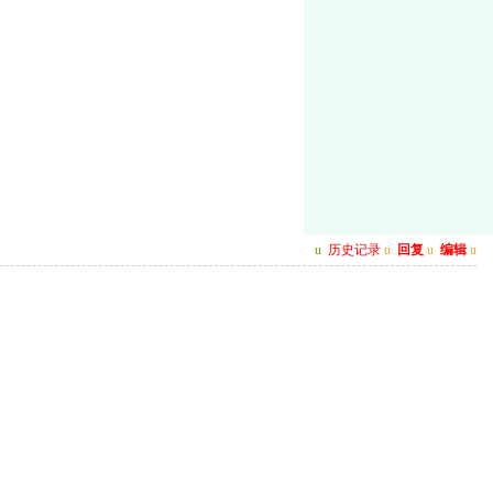
u
历史记录
u
回复
u
编辑
u