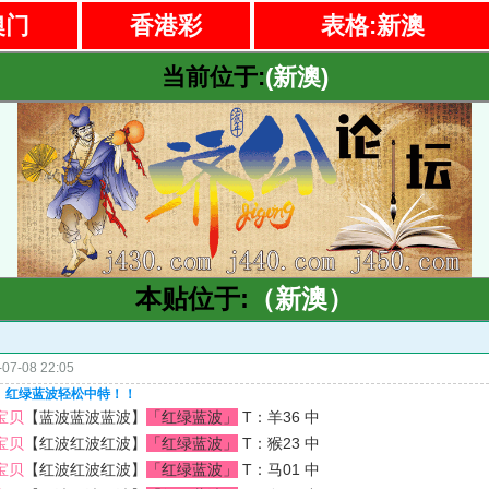
澳门
香港彩
表格:新澳
当前位于:
(新澳)
本贴位于:
（新澳）
07-08 22:05
0期』红绿蓝波轻松中特！！
宝贝
【蓝波蓝波蓝波】
「红绿蓝波」
T：羊36 中
宝贝
【红波红波红波】
「红绿蓝波」
T：猴23 中
宝贝
【红波红波红波】
「红绿蓝波」
T：马01 中