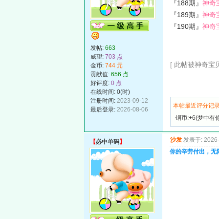
『188期』
神奇
『189期』
神奇
『190期』
神奇
发帖:
663
威望:
703 点
[ 此帖被神奇宝贝在
金币:
744 元
贡献值:
656 点
好评度:
0 点
在线时间: 0(时)
注册时间:
2023-09-12
本帖最近评分记
最后登录:
2026-08-06
铜币:+6(梦中有你
沙发
发表于: 2026-
【
必中单码
】
你的辛劳付出，无