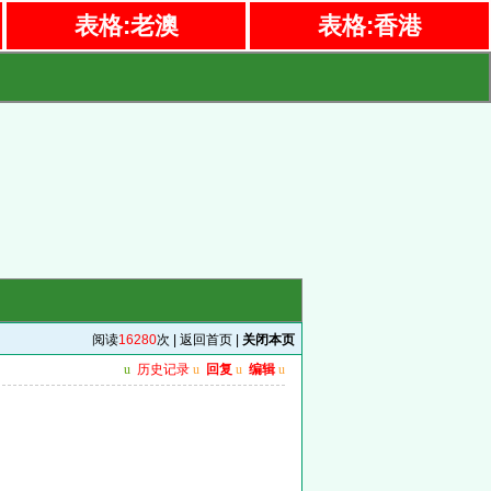
表格:老澳
表格:香港
阅读
16280
次 |
返回首页
|
关闭本页
u
历史记录
u
回复
u
编辑
u