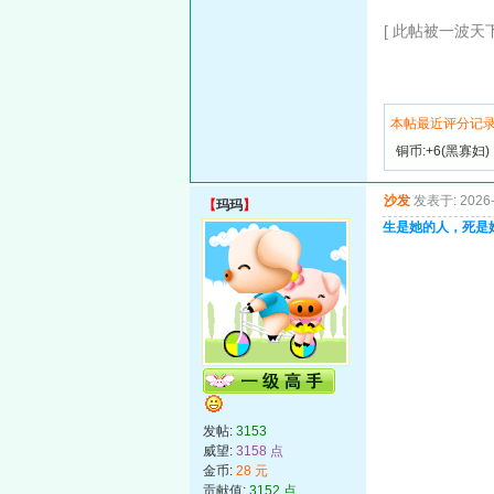
[ 此帖被一波天下神
本帖最近评分记
铜币:+6(黑寡妇)
沙发
发表于: 2026-
【
玛玛
】
生是她的人，死是
发帖:
3153
威望:
3158 点
金币:
28 元
贡献值:
3152 点