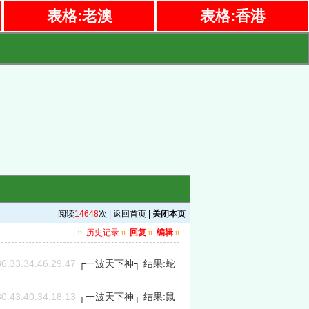
表格:老澳
表格:香港
阅读
14648
次 |
返回首页
|
关闭本页
u
历史记录
u
回复
u
编辑
u
36.33.34.46.29.47
┌一波天下神┐ 结果:蛇
30.43.40.34.18.13
┌一波天下神┐ 结果:鼠