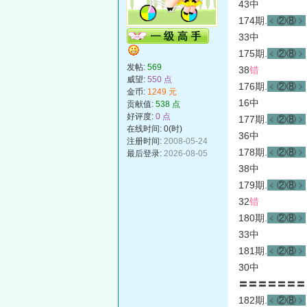
43中
174期.
﹤②⑧﹥
33中
175期.
﹤②⑧﹥
发帖:
569
38
错
威望:
550 点
176期.
﹤②⑧﹥
金币:
1249 元
16中
贡献值:
538 点
好评度:
0 点
177期.
﹤②⑧﹥
在线时间: 0(时)
36中
注册时间:
2008-05-24
178期.
﹤②⑧﹥
最后登录:
2026-08-05
38中
179期.
﹤②⑧﹥
32
错
180期.
﹤②⑧﹥
33中
181期.
﹤②⑧﹥
30中
〓〓〓〓〓〓〓〓{
182期.
﹤②⑧﹥