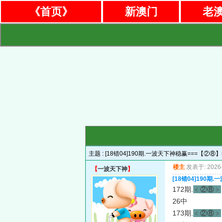
《首页》
新澳门
老
主题 :
[18错04]190期.一波天下神稳赢===【②
楼主
发表于: 2026-
【
一波天下神
】
[18错04]190
172期.
﹤②⑧﹥
26中
173期.
﹤②⑧﹥