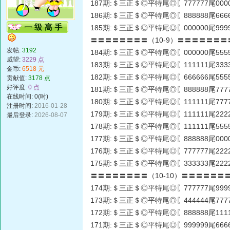
187期:＄三正＄◎平特尾◎〖777777尾000
186期:＄三正＄◎平特尾◎〖888888尾666
185期:＄三正＄◎平特尾◎〖000000尾9999
〓〓〓〓〓〓〓〓（10-9）〓〓〓〓〓〓〓
发帖:
3192
184期:＄三正＄◎平特尾◎〖000000尾5555
威望:
3229 点
183期:＄三正＄◎平特尾◎〖111111尾3333
金币:
6518 元
182期:＄三正＄◎平特尾◎〖666666尾5555
贡献值:
3178 点
好评度:
0 点
181期:＄三正＄◎平特尾◎〖888888尾777777
在线时间: 0(时)
180期:＄三正＄◎平特尾◎〖111111尾777
注册时间:
2016-01-28
179期:＄三正＄◎平特尾◎〖111111尾22222
最后登录:
2026-08-07
178期:＄三正＄◎平特尾◎〖111111尾5555
177期:＄三正＄◎平特尾◎〖888888尾00000
176期:＄三正＄◎平特尾◎〖777777尾2222
175期:＄三正＄◎平特尾◎〖333333尾2222
〓〓〓〓〓〓〓〓（10-10）〓〓〓〓〓〓
174期:＄三正＄◎平特尾◎〖777777尾99999
173期:＄三正＄◎平特尾◎〖444444尾7777
172期:＄三正＄◎平特尾◎〖888888尾1111
171期:＄三正＄◎平特尾◎〖999999尾666666