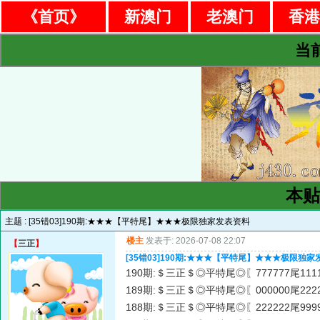
《首页》
新澳门
老澳门
香
当
本贴
主题 :
[35错03]190期:★★★【平特尾】★★★极限独家发表资料
楼主
发表于: 2026-07-08 22:07
【
三正
】
[35错03]190期:★★★【平特尾】★★★极限独
190期:＄三正＄◎平特尾◎〖777777尾111
189期:＄三正＄◎平特尾◎〖000000尾2222
188期:＄三正＄◎平特尾◎〖222222尾9999