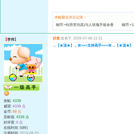
本帖最近评分记录：
铜币:+6(劳苦功高)与人玫瑰手留余香
铜币:+
沙发
发表于: 2026-07-08 22:31
【
李伟
】
→【★顶★】←〓===支持高手===〓→【★顶★】
发帖:
4339
威望:
4339 点
金币:
88 元
贡献值:
4339 点
好评度:
0 点
在线时间: 0(时)
注册时间:
2019-08-25