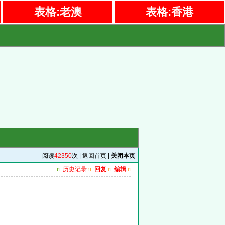
表格:老澳
表格:香港
阅读
42350
次 |
返回首页
|
关闭本页
u
历史记录
u
回复
u
编辑
u