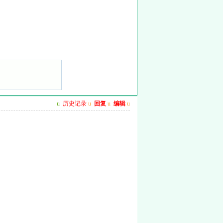
u
历史记录
u
回复
u
编辑
u