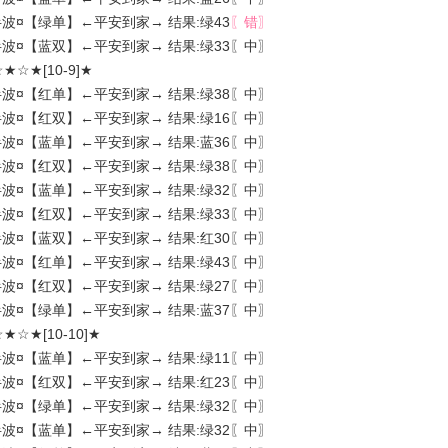
半波¤【绿单】←平安到家→ 结果:绿43
〖错〗
半波¤【蓝双】←平安到家→ 结果:绿33〖中〗
☆★[10-9]★
半波¤【红单】←平安到家→ 结果:绿38〖中〗
半波¤【红双】←平安到家→ 结果:绿16〖中〗
半波¤【蓝单】←平安到家→ 结果:蓝36〖中〗
半波¤【红双】←平安到家→ 结果:绿38〖中〗
半波¤【蓝单】←平安到家→ 结果:绿32〖中〗
半波¤【红双】←平安到家→ 结果:绿33〖中〗
半波¤【蓝双】←平安到家→ 结果:红30〖中〗
半波¤【红单】←平安到家→ 结果:绿43〖中〗
半波¤【红双】←平安到家→ 结果:绿27〖中〗
半波¤【绿单】←平安到家→ 结果:蓝37〖中〗
☆★[10-10]★
半波¤【蓝单】←平安到家→ 结果:绿11〖中〗
半波¤【红双】←平安到家→ 结果:红23〖中〗
半波¤【绿单】←平安到家→ 结果:绿32〖中〗
半波¤【蓝单】←平安到家→ 结果:绿32〖中〗