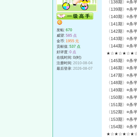
〈138期〉¤杀
〈139期〉¤杀
〈140期〉¤杀
〈141期〉¤杀
发帖:
670
〈142期〉¤杀
威望:
585 点
〈143期〉¤杀
金币:
1955 元
〈144期〉¤杀
贡献值:
537 点
好评度:
0 点
★☆★☆★☆★☆★
在线时间: 0(时)
〈145期〉¤杀
注册时间:
2010-08-04
〈146期〉¤杀
最后登录:
2026-08-07
〈147期〉¤杀
〈148期〉¤杀
〈149期〉¤杀
〈150期〉¤杀
〈151期〉¤杀
〈152期〉¤杀
〈153期〉¤杀
〈154期〉¤杀
★☆★☆★☆★☆★