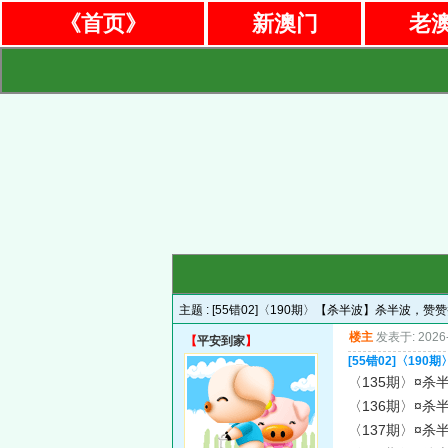
《首页》
新澳门
老
主题 :
[55错02]〈190期〉【杀半波】杀半波，赞
楼主
发表于: 2026-
【
平安到家
】
[55错02]〈1
〈135期〉¤杀
〈136期〉¤杀
〈137期〉¤杀