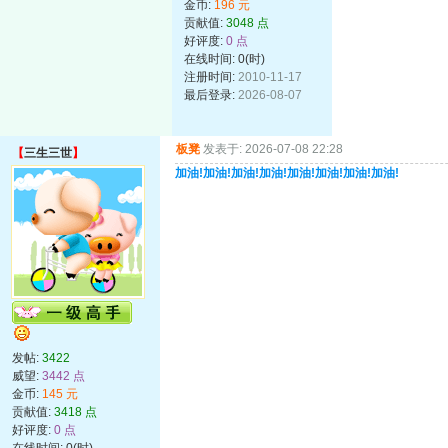
金币:
196 元
贡献值:
3048 点
好评度:
0 点
在线时间: 0(时)
注册时间:
2010-11-17
最后登录:
2026-08-07
板凳
发表于: 2026-07-08 22:28
【
三生三世
】
加油!加油!加油!加油!加油!加油!加油!加油!
发帖:
3422
威望:
3442 点
金币:
145 元
贡献值:
3418 点
好评度:
0 点
在线时间: 0(时)