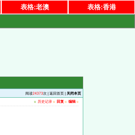
表格:老澳
表格:香港
阅读
24373
次 |
返回首页
|
关闭本页
u
历史记录
u
回复
u
编辑
u