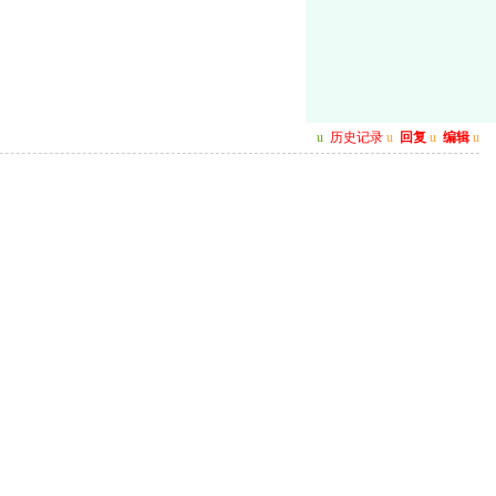
u
历史记录
u
回复
u
编辑
u