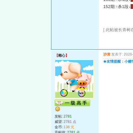
152期:↑杀1段↓
[ 此帖被长青树在2
沙发
发表于: 2026-
【
雕心
】
★友情提醒：小赌
发帖:
2781
威望:
2781 点
金币:
138 元
贡献值:
2781 点