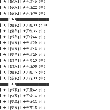
波】★【{绿双}】★开红45（中）
波】★【{蓝双}】★开绿22（中）
波】★【{蓝双}】★开绿39（中）
▇▇▇[10-9]▇▇▇▇▇▇▇▇▇▇▇▇
波】★【{红双}】★开红30（不中）
波】★【{蓝单}】★开红35（中）
波】★【{绿单}】★开绿44（中）
波】★【{绿双}】★开红29（中）
波】★【{绿双}】★开红46（中）
波】★【{蓝单}】★开红29（中）
波】★【{红单}】★开蓝10（中）
波】★【{红双}】★开绿06（中）
波】★【{红双}】★开红45（中）
波】★【{蓝双}】★开绿38（中）
▇▇▇[10-9]▇▇▇▇▇▇▇▇▇▇▇▇
波】★【{绿双}】★开蓝42（中）
波】★【{红双}】★开绿16（中）
波】★【{蓝单}】★开绿33（中）
波】★【{蓝双}】★开蓝15（中）