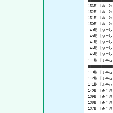
153期:【杀半
152期:【杀半
151期:【杀半
150期:【杀半
149期:【杀半
148期:【杀半
147期:【杀半
146期:【杀半
145期:【杀半
144期:【杀半
▇▇▇▇▇▇▇▇▇▇
143期:【杀半
142期:【杀半
141期:【杀半
140期:【杀半
139期:【杀半
138期:【杀半
137期:【杀半