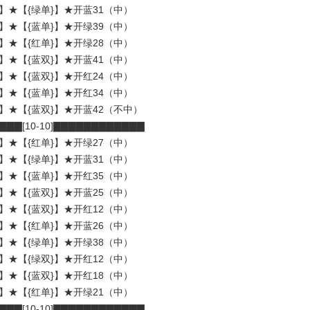
波】★【{绿单}】★开蓝31（中）
波】★【{蓝单}】★开绿39（中）
波】★【{红单}】★开绿28（中）
波】★【{蓝双}】★开蓝41（中）
波】★【{蓝双}】★开红24（中）
波】★【{蓝单}】★开红34（中）
波】★【{蓝双}】★开蓝42（不中）
▇▇[10-10]▇▇▇▇▇▇▇▇▇▇▇▇
波】★【{红单}】★开绿27（中）
波】★【{绿单}】★开蓝31（中）
波】★【{蓝单}】★开红35（中）
波】★【{蓝双}】★开蓝25（中）
波】★【{蓝双}】★开红12（中）
波】★【{红单}】★开蓝26（中）
波】★【{绿单}】★开绿38（中）
波】★【{绿双}】★开红12（中）
波】★【{蓝双}】★开红18（中）
波】★【{红单}】★开绿21（中）
▇▇[10-10]▇▇▇▇▇▇▇▇▇▇▇▇