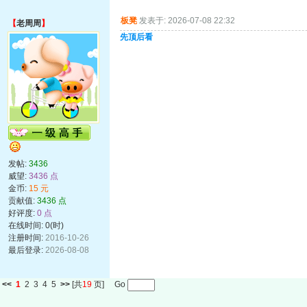
板凳
发表于: 2026-07-08 22:32
【
老周周
】
先顶后看
发帖:
3436
威望:
3436 点
金币:
15 元
贡献值:
3436 点
好评度:
0 点
在线时间: 0(时)
注册时间:
2016-10-26
最后登录:
2026-08-08
<<
1
2
3
4
5
>>
[共
19
页] Go