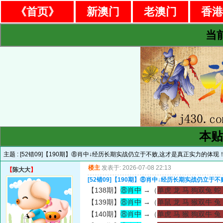
《首页》
新澳门
老澳门
香
当
本贴
主题 :
[52错09]【190期】⑧肖中↓经历长期实战仍立于不败,这才是真正实力的体现
楼主
发表于: 2026-07-08 22:13
【
陈大大
】
[52错09]【190期】⑧肖中↓经历长期实战仍立于
【138期】
⑧肖中
→（
单虎 龙 马 狗双兔 蛇
【139期】
⑧肖中
→（
单鼠 龙 马 猴双牛 兔
【140期】
⑧肖中
→（
单虎 马 猴 狗双牛 兔