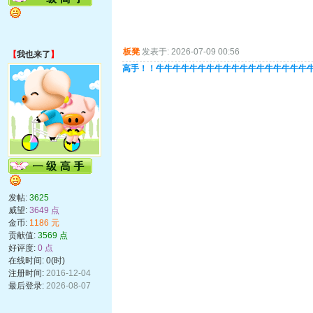
板凳
发表于: 2026-07-09 00:56
【
我也来了
】
高手！！牛牛牛牛牛牛牛牛牛牛牛牛牛牛牛牛牛牛牛ddddddd
发帖:
3625
威望:
3649 点
金币:
1186 元
贡献值:
3569 点
好评度:
0 点
在线时间: 0(时)
注册时间:
2016-12-04
最后登录:
2026-08-07