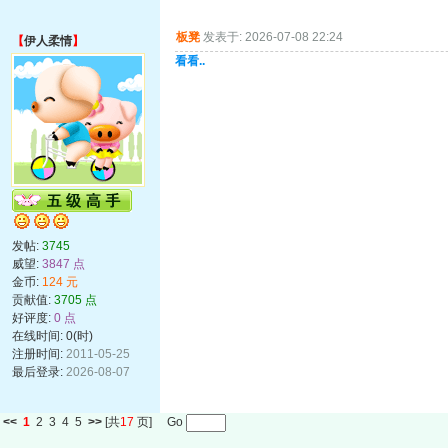
板凳
发表于: 2026-07-08 22:24
【
伊人柔情
】
看看..
发帖:
3745
威望:
3847 点
金币:
124 元
贡献值:
3705 点
好评度:
0 点
在线时间: 0(时)
注册时间:
2011-05-25
最后登录:
2026-08-07
<<
1
2
3
4
5
>>
[共
17
页] Go