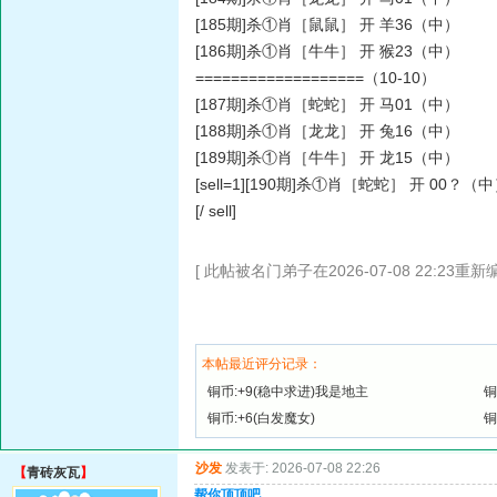
[185期]杀①肖［鼠鼠］ 开 羊36（中）
[186期]杀①肖［牛牛］ 开 猴23（中）
===================（10-10）
[187期]杀①肖［蛇蛇］ 开 马01（中）
[188期]杀①肖［龙龙］ 开 兔16（中）
[189期]杀①肖［牛牛］ 开 龙15（中）
[sell=1][190期]杀①肖［蛇蛇］ 开 00？（
[/ sell]
[ 此帖被名门弟子在2026-07-08 22:23重新编
本帖最近评分记录：
铜币:+9(稳中求进)我是地主
铜
铜币:+6(白发魔女)
铜
沙发
发表于: 2026-07-08 22:26
【
青砖灰瓦
】
帮你顶顶吧