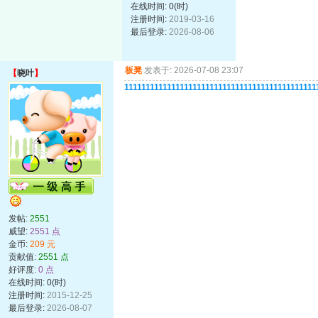
在线时间: 0(时)
注册时间:
2019-03-16
最后登录:
2026-08-06
板凳
发表于: 2026-07-08 23:07
【
晓叶
】
111111111111111111111111111111111111111111111
发帖:
2551
威望:
2551 点
金币:
209 元
贡献值:
2551 点
好评度:
0 点
在线时间: 0(时)
注册时间:
2015-12-25
最后登录:
2026-08-07