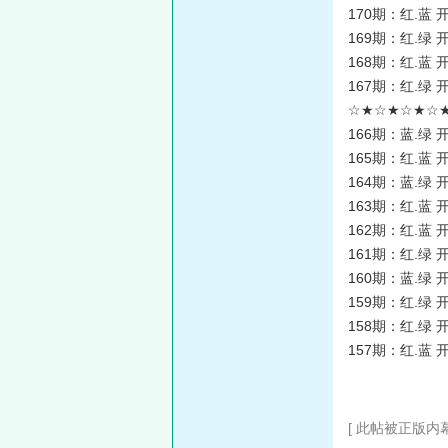
170期：红.蓝 
169期：红.绿 
168期：红.蓝 
167期：红.绿 
☆★☆★☆★☆★
166期：蓝.绿 
165期：红.蓝 
164期：蓝.绿 
163期：红.蓝 
162期：红.蓝 开
161期：红.绿 
160期：蓝.绿 开
159期：红.绿 
158期：红.绿 
157期：红.蓝 
[ 此帖被正版内幕在