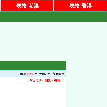
表格:老澳
表格:香港
阅读
18200
次 |
返回首页
|
关闭本页
u
历史记录
u
回复
u
编辑
u