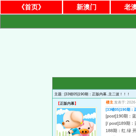
《首页》
新澳门
老
主题 :
[33错05]190期：正版内幕..主二波！！！
楼主
发表于: 2026-
【
正版内幕
】
[33错05]190
[post]190期：
[/ post]189
188期：红.绿 