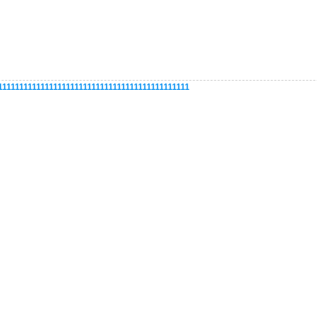
111111111111111111111111111111111111111111111