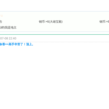
录：
)
铜币:+6(大雄宝殿)
铜币:+
墓碑)我是地主
07-08 22:40
余香>>高手辛苦了！顶上。