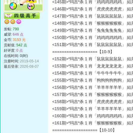
<145期>*玛吉*杀 1 肖「鸡鸡鸡鸡鸡鸡」 結果
<146期>*玛吉*杀 1 肖「虎虎虎虎虎虎」 結果
<147期>*玛吉*杀 1 肖「鼠鼠鼠鼠鼠鼠」 結果
<148期>*玛吉*杀 1 肖「猴猴猴猴猴猴」 結果
发帖:
790
<149期>*玛吉*杀 1 肖「兔兔兔兔兔兔」 結果
威望:
646 点
<150期>*玛吉*杀 1 肖「鸡鸡鸡鸡鸡鸡」 結果
金币:
3153 元
<151期>*玛吉*杀 1 肖「鼠鼠鼠鼠鼠鼠」 結果
贡献值:
542 点
好评度:
0 点
===================【10-9】
在线时间: 0(时)
<152期>*玛吉*杀 1 肖「鼠鼠鼠鼠鼠鼠」 結果
注册时间:
2019-05-14
<153期>*玛吉*杀 1 肖「龙龙龙龙龙龙」 結果
最后登录:
2026-08-07
<154期>*玛吉*杀 1 肖「牛牛牛牛牛牛」 結果
<155期>*玛吉*杀 1 肖「狗狗狗狗狗狗」 結果
<156期>*玛吉*杀 1 肖「羊羊羊羊羊羊」 結果
<157期>*玛吉*杀 1 肖「猴猴猴猴猴猴」 結果
<158期>*玛吉*杀 1 肖「虎虎虎虎虎虎」 結果
<159期>*玛吉*杀 1 肖「羊羊羊羊羊羊」 結果
<160期>*玛吉*杀 1 肖「鸡鸡鸡鸡鸡鸡」 結果
<161期>*玛吉*杀 1 肖「猴猴猴猴猴猴」 結果
===================【10-10】