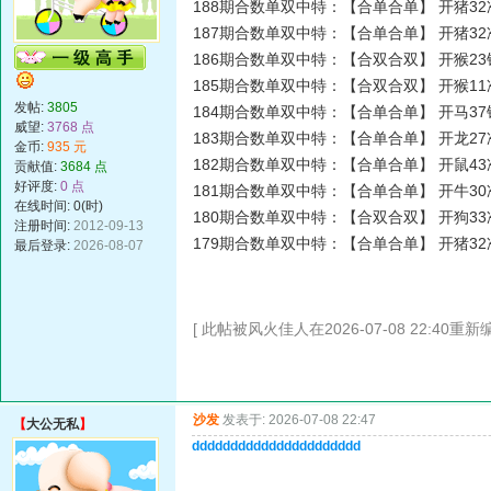
188期合数单双中特：【合单合单】 开猪32
187期合数单双中特：【合单合单】 开猪32
186期合数单双中特：【合双合双】 开猴23
185期合数单双中特：【合双合双】 开猴11
发帖:
3805
184期合数单双中特：【合单合单】 开马37
威望:
3768 点
183期合数单双中特：【合单合单】 开龙27
金币:
935 元
182期合数单双中特：【合单合单】 开鼠43
贡献值:
3684 点
好评度:
0 点
181期合数单双中特：【合单合单】 开牛30
在线时间: 0(时)
180期合数单双中特：【合双合双】 开狗33
注册时间:
2012-09-13
179期合数单双中特：【合单合单】 开猪32
最后登录:
2026-08-07
[ 此帖被风火佳人在2026-07-08 22:40重新编
沙发
发表于: 2026-07-08 22:47
【
大公无私
】
dddddddddddddddddddddd