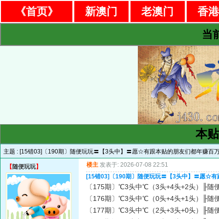
《首页》
新澳门
老澳门
香
当
本贴
主题 :
[15错03]〔190期〕随便玩玩〓【3头中】〓愿☆有跟本贴的朋友们都年赚百万
楼主
发表于: 2026-07-08 22:51
【
随便玩玩
】
[15错03]〔190期〕随便玩玩〓【3头中】〓愿☆
〔175期〕℃3头中℃（3头+4头+2头）╟随便
〔176期〕℃3头中℃（0头+4头+1头）╟随便
〔177期〕℃3头中℃（2头+3头+0头）╟随便