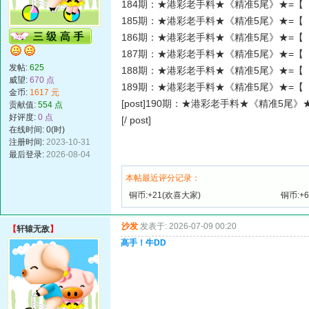
184期：★港彩老手料★《精准5尾》★=【［2
185期：★港彩老手料★《精准5尾》★=【［6
186期：★港彩老手料★《精准5尾》★=【［5
187期：★港彩老手料★《精准5尾》★=【［7
发帖:
625
188期：★港彩老手料★《精准5尾》★=【［6
威望:
670 点
189期：★港彩老手料★《精准5尾》★=【［4
金币:
1617 元
[post]190期：★港彩老手料★《精准5尾》★
贡献值:
554 点
好评度:
0 点
[/ post]
在线时间: 0(时)
注册时间:
2023-10-31
最后登录:
2026-08-04
本帖最近评分记录：
铜币:+21(欢喜大家)
铜币:+
沙发
发表于: 2026-07-09 00:20
【
轩辕无敌
】
高手！牛DD