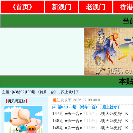
《首页》
新澳门
老澳门
香
当
本贴
主题 :
[43错02]190期:《特杀一合》，跟上就对了
楼主
发表于: 2026-07-09 00:01
【
明天码更好
】
[43错02]190期:《特杀一合》，跟上就对了
147期:●杀一合●
「03合」
↓明天码更好↑ K
148期:●杀一合●
「11合」
↓明天码更好↑ K
149期:●杀一合●
「11合」
↓明天码更好↑ K