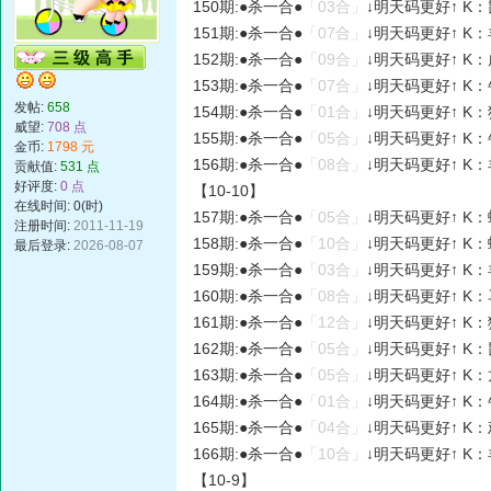
150期:●杀一合●
「03合」
↓明天码更好↑ K
151期:●杀一合●
「07合」
↓明天码更好↑ K
152期:●杀一合●
「09合」
↓明天码更好↑ K
153期:●杀一合●
「07合」
↓明天码更好↑ K
发帖:
658
154期:●杀一合●
「01合」
↓明天码更好↑ K
威望:
708 点
155期:●杀一合●
「05合」
↓明天码更好↑ K
金币:
1798 元
156期:●杀一合●
「08合」
↓明天码更好↑ K
贡献值:
531 点
好评度:
0 点
【10-10】
在线时间: 0(时)
157期:●杀一合●
「05合」
↓明天码更好↑ K
注册时间:
2011-11-19
158期:●杀一合●
「10合」
↓明天码更好↑ K
最后登录:
2026-08-07
159期:●杀一合●
「03合」
↓明天码更好↑ K：
160期:●杀一合●
「08合」
↓明天码更好↑ K
161期:●杀一合●
「12合」
↓明天码更好↑ K
162期:●杀一合●
「05合」
↓明天码更好↑ K
163期:●杀一合●
「05合」
↓明天码更好↑ K
164期:●杀一合●
「01合」
↓明天码更好↑ K
165期:●杀一合●
「04合」
↓明天码更好↑ K
166期:●杀一合●
「10合」
↓明天码更好↑ K
【10-9】