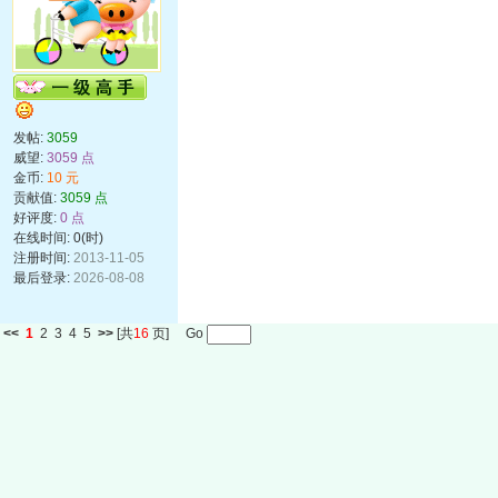
发帖:
3059
威望:
3059 点
金币:
10 元
贡献值:
3059 点
好评度:
0 点
在线时间: 0(时)
注册时间:
2013-11-05
最后登录:
2026-08-08
<<
1
2
3
4
5
>>
[共
16
页] Go