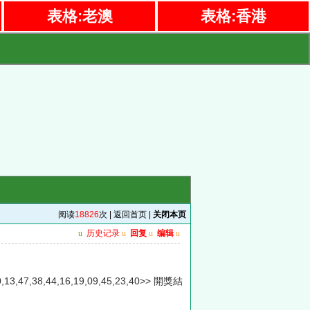
表格:老澳
表格:香港
阅读
18826
次 |
返回首页
|
关闭本页
u
历史记录
u
回复
u
编辑
u
,30,13,47,38,44,16,19,09,45,23,40>> 開獎結