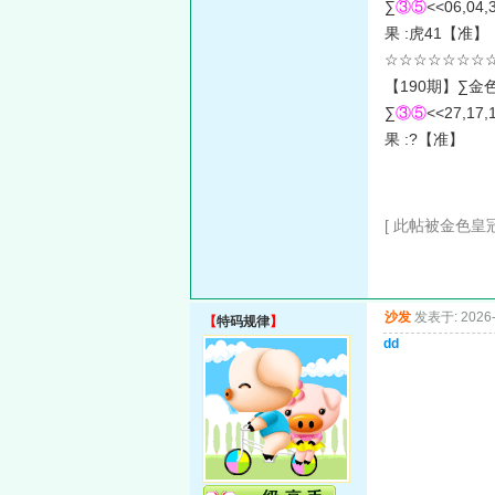
∑
③⑤
<<06,04,
果 :虎41【准】
☆☆☆☆☆☆☆☆
【190期】∑金
∑
③⑤
<<27,17,
果 :?【准】
[ 此帖被金色皇冠在
沙发
发表于: 2026-
【
特码规律
】
dd