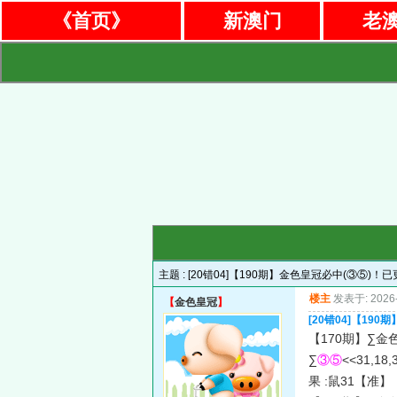
《首页》
新澳门
老
主题 :
[20错04]【190期】金色皇冠必中(③⑤)！
楼主
发表于: 2026-
【
金色皇冠
】
[20错04]【19
【170期】∑金
∑
③⑤
<<31,18,
果 :鼠31【准】