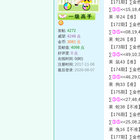
【171期】∑金
∑
③⑤
<<15,18,
果 :羊24【准】
【172期】∑金
发帖:
4272
∑
③⑤
<<08,19,
威望:
4248 点
果 :蛇26【准】
金币:
3081 元
【173期】∑金
贡献值:
4098 点
好评度:
0 点
∑
③⑤
<<49,10,
在线时间: 0(时)
果 :鼠43【准】
注册时间:
2017-11-06
【174期】∑金
最后登录:
2026-08-07
∑
③⑤
<<46,29,
果 :狗33【准】
【175期】∑金
∑
③⑤
<<27,48,
果 :蛇38【不准
【176期】∑金
∑
③⑤
<<25,08,
果 :兔16【不准
【177期】∑金