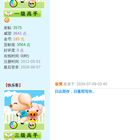
发帖:
3575
威望:
3641 点
金币:
185 元
贡献值:
3564 点
好评度:
0 点
在线时间: 0(时)
注册时间:
2011-05-01
最后登录:
2026-08-07
板凳
发表于: 2026-07-09 03:40
【
快乐客
】
日出而作，日落而写作。