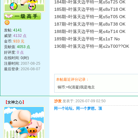
184期~叶落天边平特一尾≤5≥T25 OK
185期~叶落天边平特一尾≤8≥T18 OK
186期~叶落天边平特一尾≤5≥T05 OK
187期~叶落天边平特一尾≤8≥T38 OK
发帖:
4141
188期~叶落天边平特一尾≤4≥T14 OK
威望:
4132 点
189期~叶落天边平特一尾≤1≥T No
金币:
933 元
190期~叶落天边平特一尾≤2≥T00??OK
贡献值:
4053 点
好评度:
0 点
在线时间: 0(时)
注册时间:
2007-08-25
最后登录:
2026-08-07
本帖最近评分记录：
铜币:+6(清凝)我是地主
沙发
发表于: 2026-07-09 02:50
【
女神之心
】
同一个论坛。同一个梦想。顶