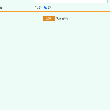
录
是
否
找回密码