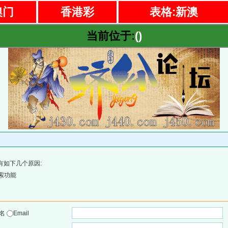
澳门
香港彩
表格:新澳
当前位于:
()
有如下几个原因:
索功能
户名
Email