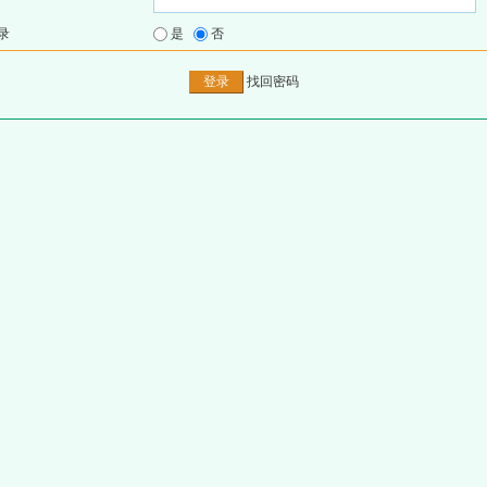
录
是
否
找回密码