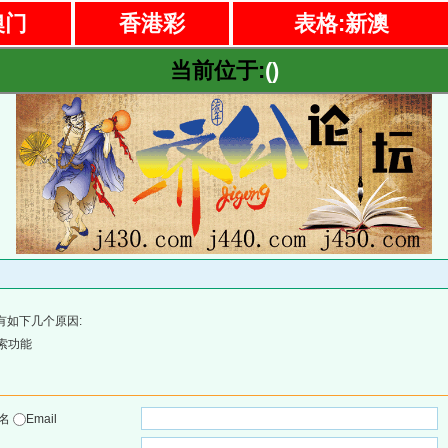
澳门
香港彩
表格:新澳
当前位于:
()
有如下几个原因:
索功能
户名
Email