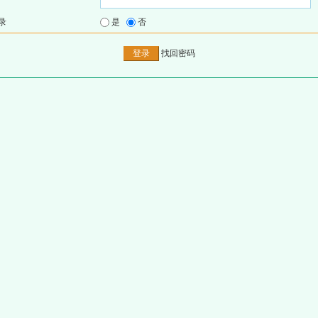
录
是
否
找回密码