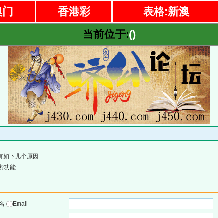
澳门
香港彩
表格:新澳
当前位于:
()
有如下几个原因:
索功能
户名
Email