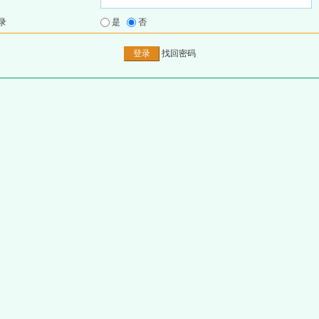
录
是
否
找回密码