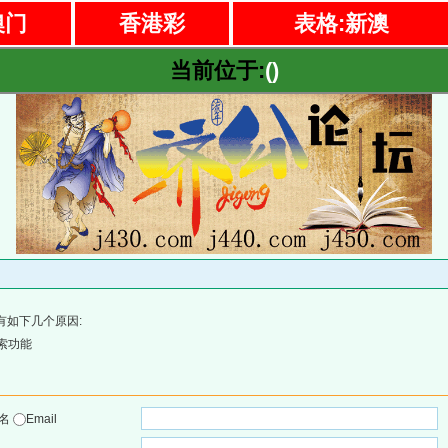
澳门
香港彩
表格:新澳
当前位于:
()
有如下几个原因:
索功能
户名
Email