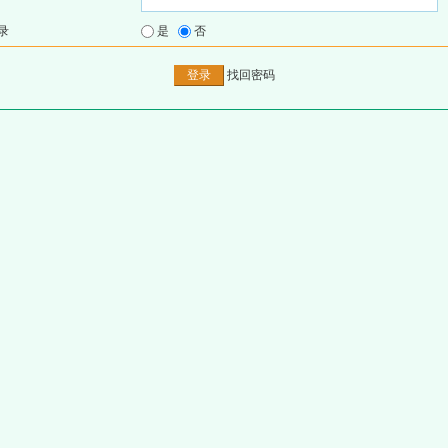
录
是
否
找回密码