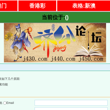
澳门
香港彩
表格:新澳
当前位于:
()
有如下几个原因:
索功能
户名
Email