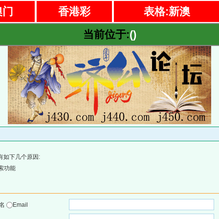
澳门
香港彩
表格:新澳
当前位于:
()
有如下几个原因:
索功能
户名
Email