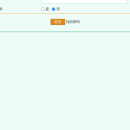
录
是
否
找回密码