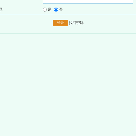
录
是
否
找回密码