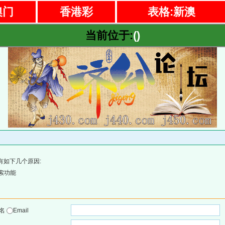
澳门
香港彩
表格:新澳
当前位于:
()
有如下几个原因:
索功能
户名
Email