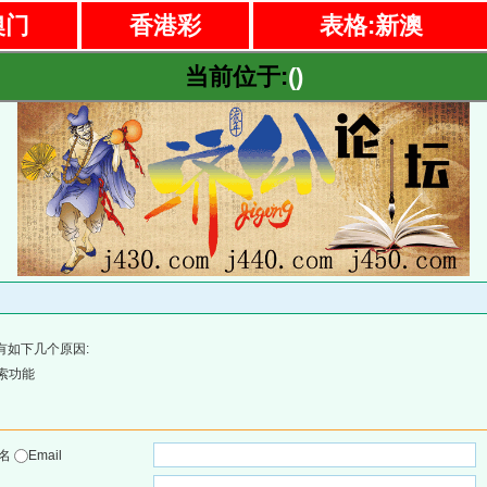
澳门
香港彩
表格:新澳
当前位于:
()
有如下几个原因:
索功能
户名
Email