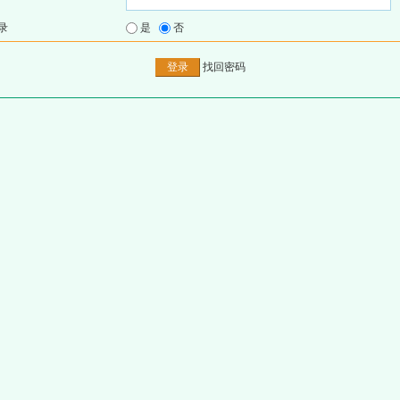
录
是
否
找回密码