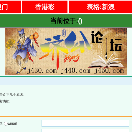
澳门
香港彩
表格:新澳
当前位于:
()
有如下几个原因:
索功能
户名
Email