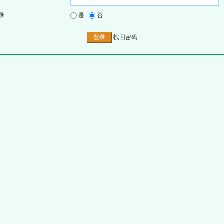
录
是
否
找回密码