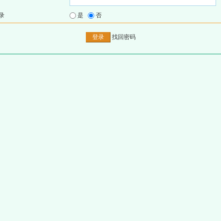
录
是
否
找回密码