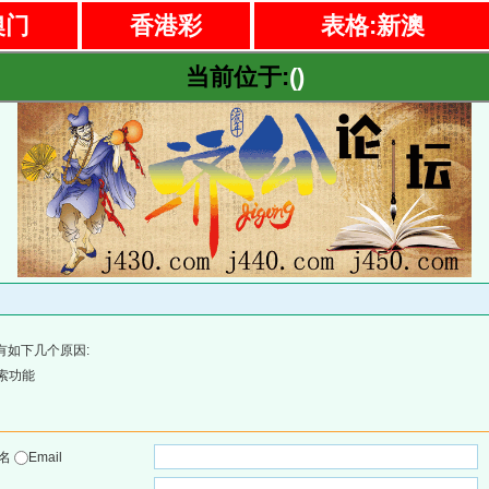
澳门
香港彩
表格:新澳
当前位于:
()
有如下几个原因:
索功能
户名
Email