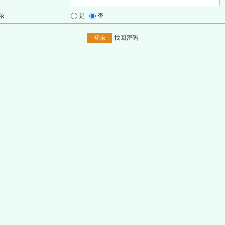
录
是
否
找回密码