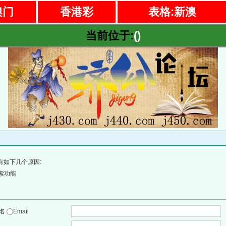
澳门
香港彩
表格:新澳
当前位于:
()
有如下几个原因:
索功能
户名
Email