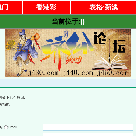
澳门
香港彩
表格:新澳
当前位于:
()
有如下几个原因:
索功能
户名
Email