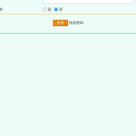
录
是
否
找回密码