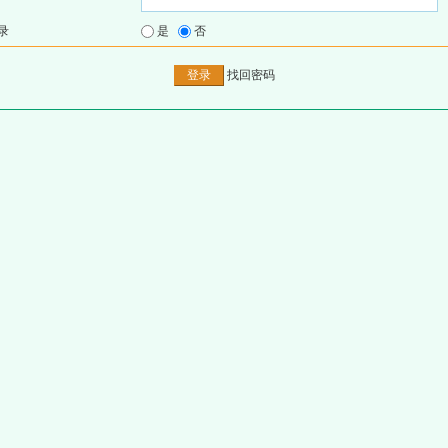
录
是
否
找回密码