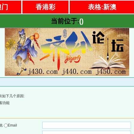
澳门
香港彩
表格:新澳
当前位于:
()
有如下几个原因:
索功能
户名
Email