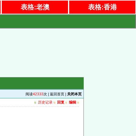
表格:老澳
表格:香港
阅读
42333
次 |
返回首页
|
关闭本页
u
历史记录
u
回复
u
编辑
u