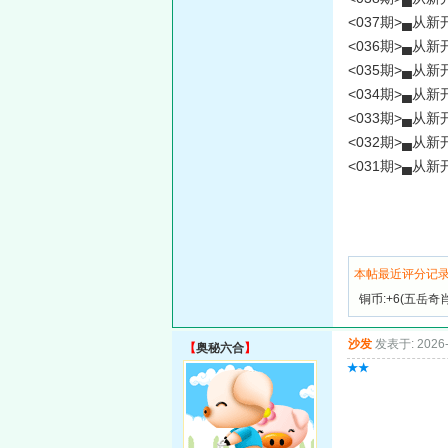
<037期>▄从新
<036期>▄从新
<035期>▄从新
<034期>▄从新
<033期>▄从新
<032期>▄从新
<031期>▄从新
本帖最近评分记
铜币:+6(五岳奇肖
沙发
发表于: 2026-
【
奥秘六合
】
★★