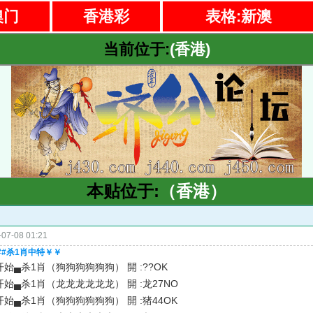
澳门
香港彩
表格:新澳
当前位于:
(香港)
本贴位于:
（香港）
07-08 01:21
期>##杀1肖中特￥￥
开始▄杀1肖（狗狗狗狗狗狗） 開 :??OK
开始▄杀1肖（龙龙龙龙龙龙） 開 :龙27NO
开始▄杀1肖（狗狗狗狗狗狗） 開 :猪44OK