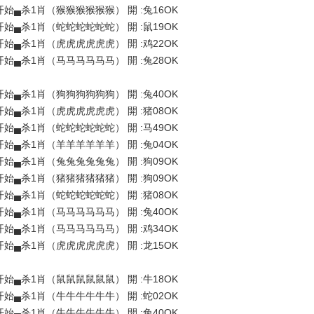
开始▄杀1肖（猴猴猴猴猴猴） 開 :兔16OK
开始▄杀1肖（蛇蛇蛇蛇蛇蛇） 開 :鼠19OK
开始▄杀1肖（虎虎虎虎虎虎） 開 :鸡22OK
开始▄杀1肖（马马马马马马） 開 :兔28OK
开始▄杀1肖（狗狗狗狗狗狗） 開 :兔40OK
开始▄杀1肖（虎虎虎虎虎虎） 開 :猪08OK
开始▄杀1肖（蛇蛇蛇蛇蛇蛇） 開 :马49OK
开始▄杀1肖（羊羊羊羊羊羊） 開 :兔04OK
开始▄杀1肖（兔兔兔兔兔兔） 開 :狗09OK
开始▄杀1肖（猪猪猪猪猪猪） 開 :狗09OK
开始▄杀1肖（蛇蛇蛇蛇蛇蛇） 開 :猪08OK
开始▄杀1肖（马马马马马马） 開 :兔40OK
开始▄杀1肖（马马马马马马） 開 :鸡34OK
开始▄杀1肖（虎虎虎虎虎虎） 開 :龙15OK
开始▄杀1肖（鼠鼠鼠鼠鼠鼠） 開 :牛18OK
开始▄杀1肖（牛牛牛牛牛牛） 開 :蛇02OK
开始▄杀1肖（牛牛牛牛牛牛） 開 :兔40OK