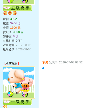
发帖:
3902
威望:
3904 点
金币:
1106 元
贡献值:
3868 点
好评度:
0 点
在线时间: 0(时)
注册时间:
2017-08-05
最后登录:
2026-08-06
板凳
发表于: 2026-07-08 02:52
【
承前启后
】
d