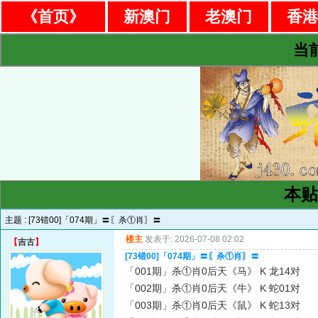
《首页》
新澳门
老澳门
香
当
本贴
主题 :
[73错00]「074期」〓〖杀①肖〗〓
楼主
发表于: 2026-07-08 02:02
【
吉古
】
[73错00]「074期」〓〖杀①肖〗〓
「001期」杀①肖0后天《马》 K 龙14对
「002期」杀①肖0后天《牛》 K 蛇01对
「003期」杀①肖0后天《鼠》 K 蛇13对