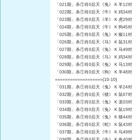
「021期」杀①肖0后天《兔》 K 羊12对
「022期」杀①肖0后天《牛》 K 鸡34对
「023期」杀①肖0后天《羊》 K 虎29对
「024期」杀①肖0后天《牛》 K 狗45对
「025期」杀①肖0后天《兔》 K 猴11对
「026期」杀①肖0后天《马》 K 鼠31对
「027期」杀①肖0后天《兔》 K 马49对
「028期」杀①肖0后天《马》 K 鸡34对
「029期」杀①肖0后天《兔》 K 马13对
「030期」杀①肖0后天《狗》 K 羊48对
==================={10-10}
「031期」杀①肖0后天《兔》 K 羊24对
「032期」杀①肖0后天《猪》 K 鼠07对
「033期」杀①肖0后天《兔》 K 龙03对
「034期」杀①肖0后天《兔》 K 鼠19对
「035期」杀①肖0后天《兔》 K 猪44对
「036期」杀①肖0后天《蛇》 K 鼠43对
「037期」杀①肖0后天《牛》 K 马49对
「038期」杀①肖0后天《牛》 K 兔40对