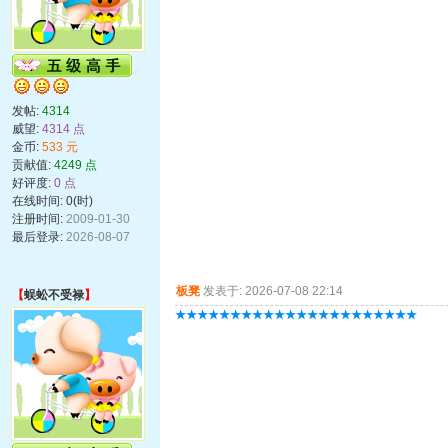
发帖:
4314
威望:
4314 点
金币:
533 元
贡献值:
4249 点
好评度:
0 点
在线时间: 0(时)
注册时间:
2009-01-30
最后登录:
2026-08-07
板凳
发表于: 2026-07-08 22:14
【
蜈蚣不受禄
】
★★★★★★★★★★★★★★★★★★★★★★