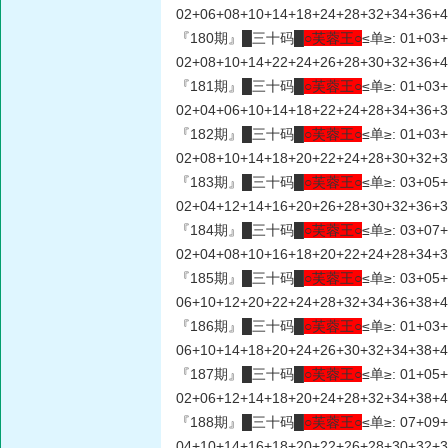
02+06+08+10+14+18+24+28+32+34+36+
『180期』█三十码█
○芙蓉王○
≤单≥: 01+03
02+08+10+14+22+24+26+28+30+32+36+
『181期』█三十码█
○芙蓉王○
≤单≥: 01+03
02+04+06+10+14+18+22+24+28+34+36+
『182期』█三十码█
○芙蓉王○
≤单≥: 01+03
02+08+10+14+18+20+22+24+28+30+32+
『183期』█三十码█
○芙蓉王○
≤单≥: 03+05
02+04+12+14+16+20+26+28+30+32+36+
『184期』█三十码█
○芙蓉王○
≤单≥: 03+07
02+04+08+10+16+18+20+22+24+28+34+
『185期』█三十码█
○芙蓉王○
≤单≥: 03+05
06+10+12+20+22+24+28+32+34+36+38+
『186期』█三十码█
○芙蓉王○
≤单≥: 01+03
06+10+14+18+20+24+26+30+32+34+38+
『187期』█三十码█
○芙蓉王○
≤单≥: 01+05
02+06+12+14+18+20+24+28+32+34+38+
『188期』█三十码█
○芙蓉王○
≤单≥: 07+09
04+10+14+16+18+20+22+26+28+30+32+